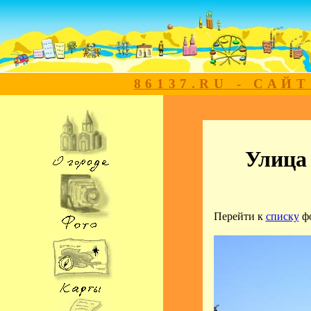
86137.RU - САЙ
Улица
Перейти к
списку
ф