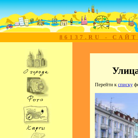
86137.RU - САЙ
Улица
Перейти к
списку
ф