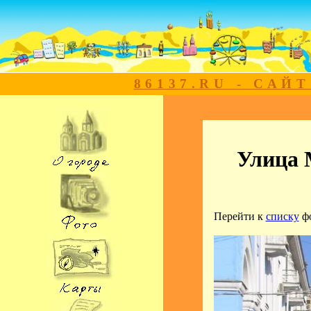
86137.RU - САЙ
Улица 
Перейти к
списку
ф