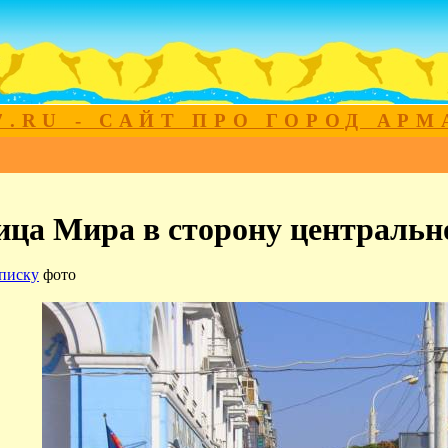
7.RU - САЙТ ПРО ГОРОД АР
ица Мира в сторону центральн
писку
фото