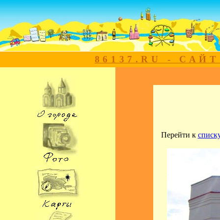
86137.RU - САЙ
Перейти к
списк