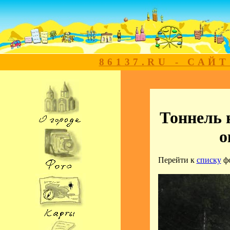
86137.RU - САЙ
Тоннель н
о
Перейти к
списку
ф