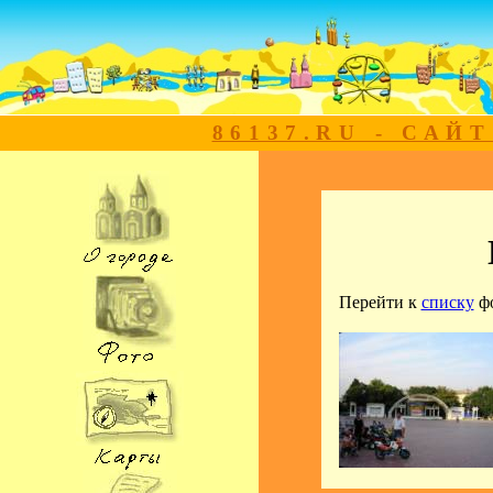
86137.RU - САЙ
Перейти к
списку
ф