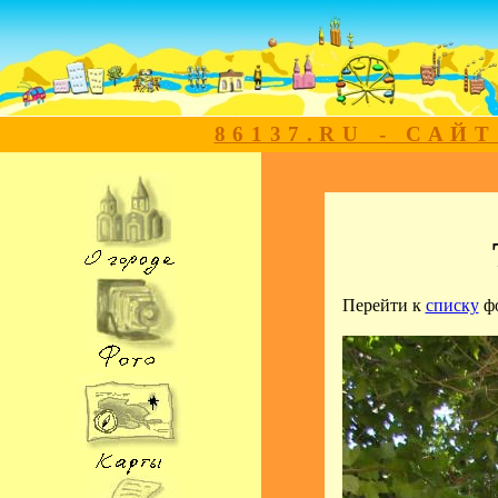
86137.RU - САЙ
Перейти к
списку
ф