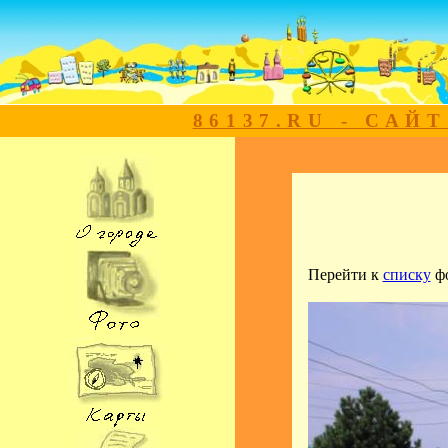
86137.RU - САЙ
Перейти к
списку
ф