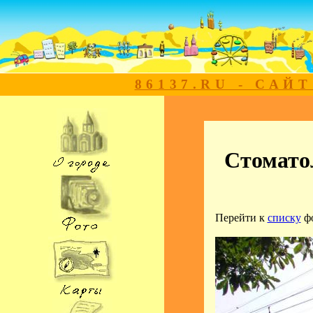
86137.RU - САЙ
Стомато
Перейти к
списку
ф