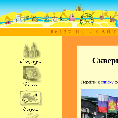
86137.RU - САЙ
Сквер
Перейти к
списку
ф