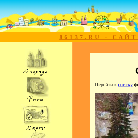
86137.RU - САЙ
Перейти к
списку
ф