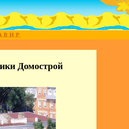
МАВИР
ники Домострой