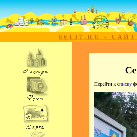
86137.RU - САЙ
Се
Перейти к
списку
ф