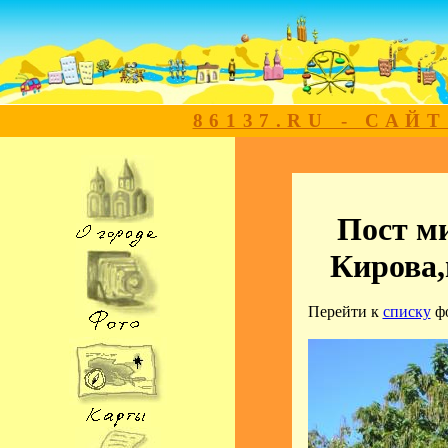
86137.RU - САЙ
Пост м
Кирова
Перейти к
списку
ф