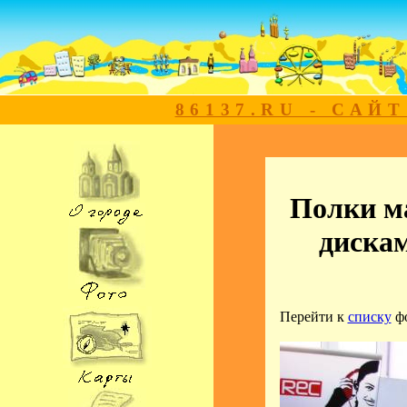
86137.RU - САЙ
Полки м
дискам
Перейти к
списку
ф