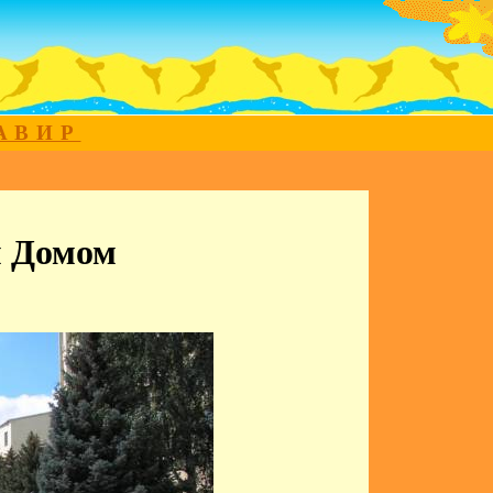
МАВИР
м Домом