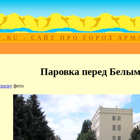
7.RU - САЙТ ПРО ГОРОД АР
Паровка перед Белы
писку
фото