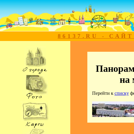
86137.RU - САЙ
Панорам
на
Перейти к
списку
ф