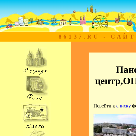
86137.RU - САЙ
Пан
центр,О
Перейти к
списку
ф