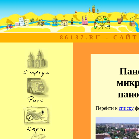
86137.RU - САЙ
Пан
микр
пано
Перейти к
списку
ф