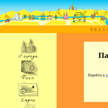
8613
Па
Перейти к
с