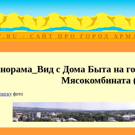
7.RU - САЙТ ПРО ГОРОД АР
норама_Вид с Дома Быта на го
Мясокомбината (
писку
фото