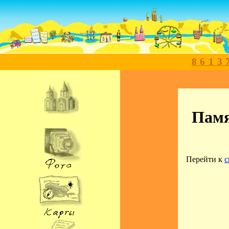
8613
Памя
Перейти к
с