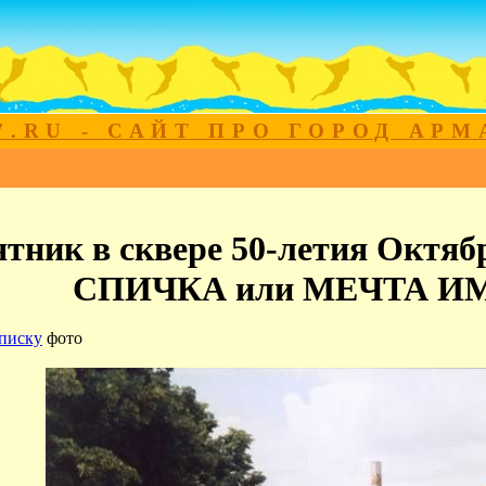
7.RU - САЙТ ПРО ГОРОД АР
тник в сквере 50-летия Октяб
СПИЧКА или МЕЧТА И
писку
фото