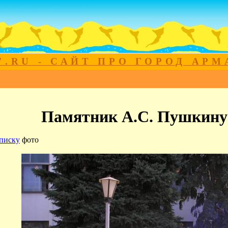
7.RU - САЙТ ПРО ГОРОД АР
Памятник А.С. Пушкину
писку
фото