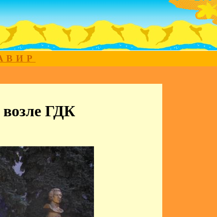
МАВИР
 возле ГДК