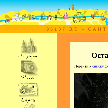
86137.RU - САЙ
Ост
Перейти к
списку
ф