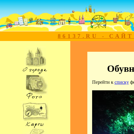
86137.RU - САЙ
Обувн
Перейти к
списку
ф