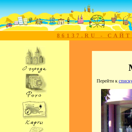
86137.RU - САЙ
Перейти к
списк