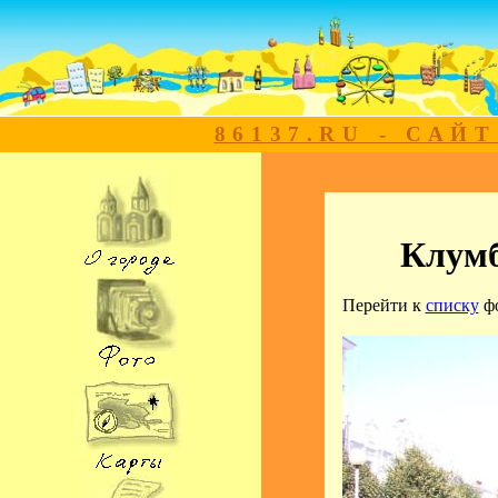
86137.RU - САЙ
Клумб
Перейти к
списку
ф