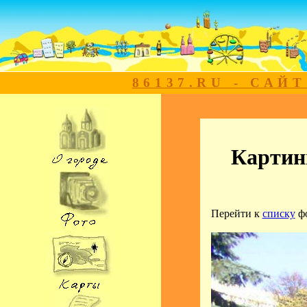
86137.RU - САЙ
Картинн
Перейти к
списку
ф