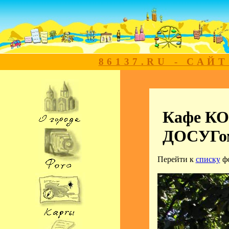
86137.RU - САЙ
Кафе КО
ДОСУГом
Перейти к
списку
ф