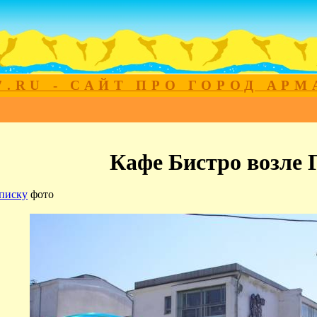
7.RU - САЙТ ПРО ГОРОД АР
Кафе Бистро возле 
писку
фото