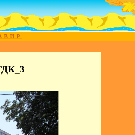
МАВИР
ГДК_3