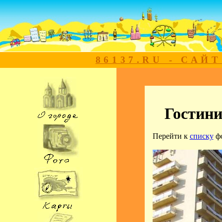
86137.RU - САЙ
Гостин
Перейти к
списку
ф