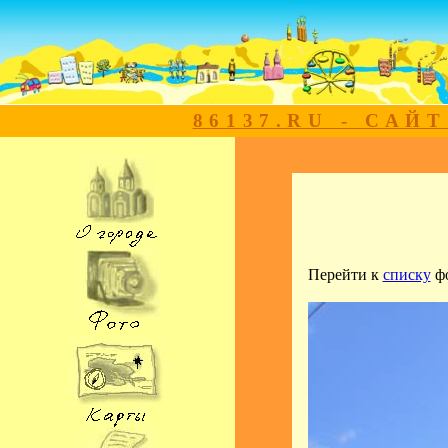
86137.RU - САЙ
Перейти к
списку
ф