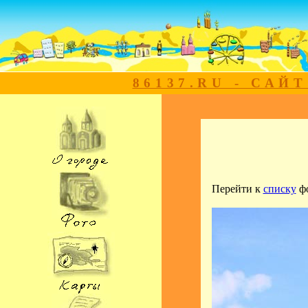
86137.RU - САЙ
Перейти к
списку
ф