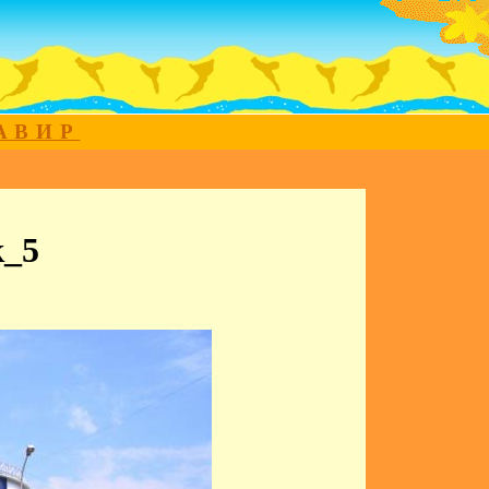
МАВИР
к_5