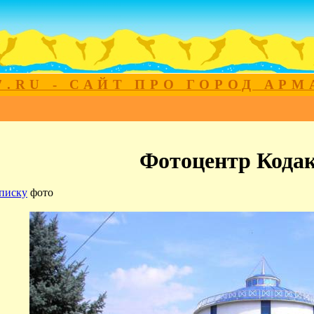
7.RU - САЙТ ПРО ГОРОД АР
Фотоцентр Кода
писку
фото