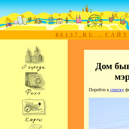
86137.RU - САЙ
Дом бы
мэр
Перейти к
списку
ф