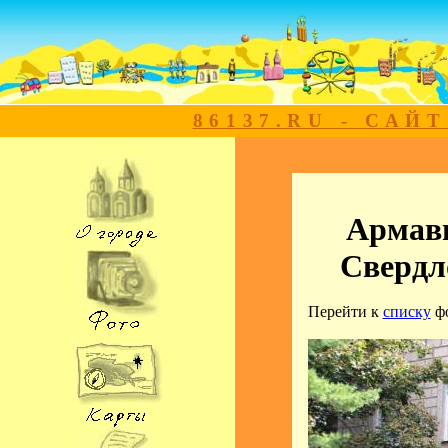
86137.RU - САЙ
Армави
Свердл
Перейти к
списку
ф