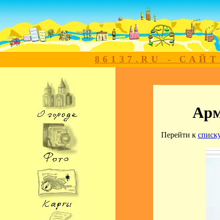
86137.RU - САЙ
Арм
Перейти к
списк