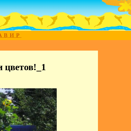
МАВИР
и цветов!_1