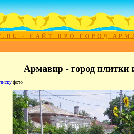
7.RU - САЙТ ПРО ГОРОД АР
Армавир - город плитки 
писку
фото