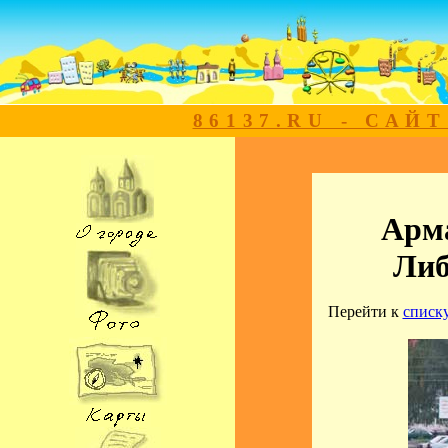
86137.RU - САЙ
Арма
Либ
Перейти к
списк