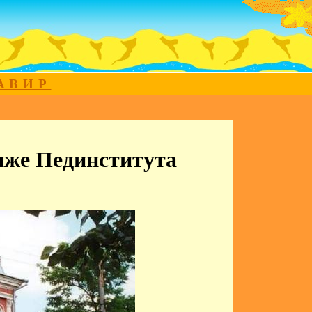
МАВИР
иже Пединститута