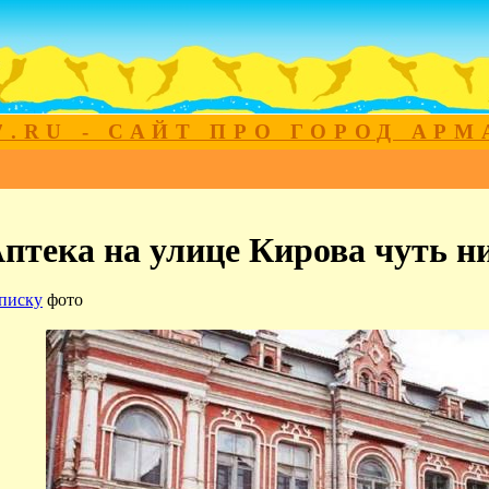
7.RU - САЙТ ПРО ГОРОД АР
птека на улице Кирова чуть н
писку
фото