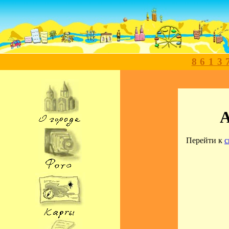
8613
А
Перейти к
с