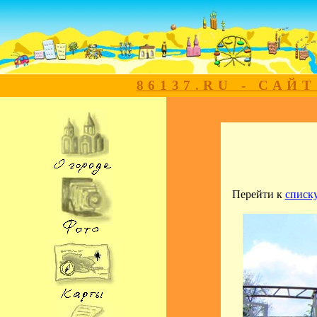
86137.RU - САЙ
Перейти к
списк