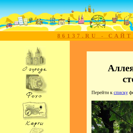
86137.RU - САЙ
Аллея
с
Перейти к
списку
ф