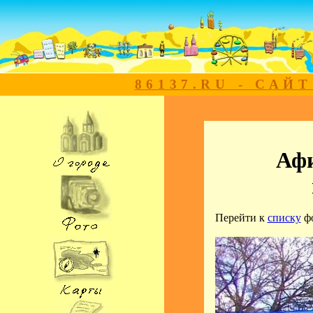
86137.RU - САЙ
Афи
Перейти к
списку
ф