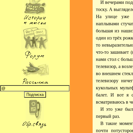
И вечерами под
тоску. А выглядело
На улице уже с
наплывами стучат
большая из наши
один из трёх рож
то невыразительн
что-то зашивает 
нами стол с боль
телевизор, а возл
во внешнем стекл
телевизору ничег
кукольных мульт
балет. И вот я 
всматриваюсь в че
И это уже был
первый раз.
В такие момен
почти потустор