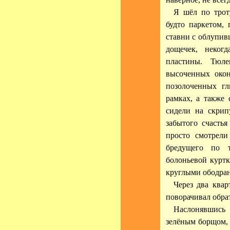
Я шёл по трот
будто паркетом,
ставни с облупив
дощечек, неког
пластины. Тюл
высоченных окон
позолоченных гл
рамках, а также
сидели на скрип
забытого счасть
просто смотрел
бредущего по т
болоньевой курт
круглыми ободра
Через два квар
поворачивал обра
Наслонявшись 
зелёным борщом, 