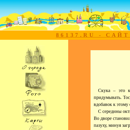
86137.RU - САЙ
Скука – это к
придумывать. Тоск
вдобавок к этому 
С середины окт
Во дворе становил
пазуху, минуя за