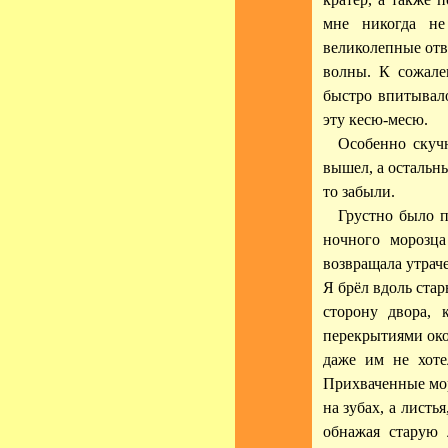
мне никогда н
великолепные отв
волны. К сожале
быстро впитывал
эту кесю-месю.
Особенно скучн
вышел, а остальны
то забыли.
Грустно было п
ночного морозца
возвращала утрач
Я брёл вдоль ста
сторону двора, 
перекрытиями окон
даже им не хоте
Прихваченные мо
на зубах, а листь
обнажая старую 