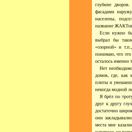
глубине дворов.
фасадами наружу
населены, подс
название ЖАКТов
Если нужно бы
выбрал бы такие
«озорной» и т.п
понимаю, что это
осталось именно т
Нет необходим
домов, где, как
плиты и увешанны
некогда модной л
Я брёл по трот
друг к другу гл
достаточно широк
они закладывалис
места мне казали
наверное, не всег