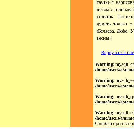
тазике с нарисов
потом я привыкал
кипяток. Постеп
думать только о
(Беляева, Дефо, 
весны».
Вернуться к сп
Warning
: mysqli_c
/home/users/a/arma
Warning
: mysqli_es
/home/users/a/arma
Warning
: mysqli_qu
/home/users/a/arma
Warning
: mysqli_er
/home/users/a/arma
Ошибка при выпол