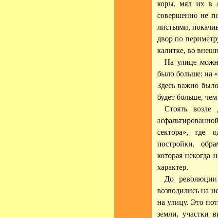
коры, мял их в 
совершенно не п
листьями, покачи
двор по периметру
калитке, во внешн
На улице можн
было больше: на 
Здесь важно было
будет больше, чем
Стоять возле
асфальтированно
сектора», где 
постройки, обр
которая некогда н
характер.
До революции
возводились на н
на улицу. Это по
земли, участки в