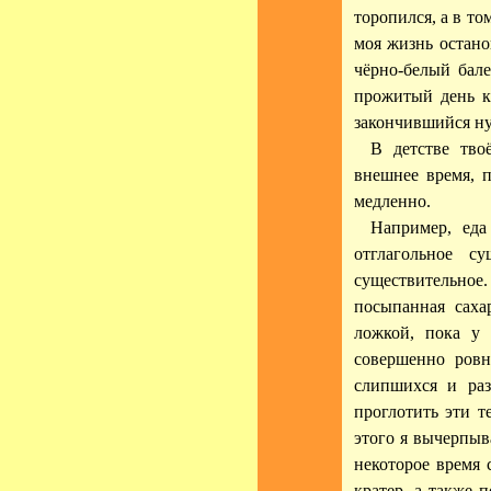
торопился, а в то
моя жизнь остано
чёрно-белый бал
прожитый день к
закончившийся ну
В детстве тво
внешнее время, 
медленно.
Например, еда
отглагольное с
существительно
посыпанная саха
ложкой, пока у 
совершенно ровн
слипшихся и раз
проглотить эти т
этого я вычерпыв
некоторое время 
кратер, а также 