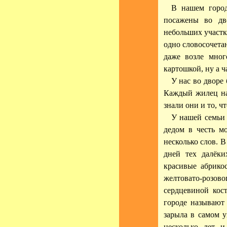
В нашем город
посажены во дв
небольших участк
одно словосочета
даже возле мно
картошкой, ну а 
У нас во дворе
Каждый жилец наш
знали они и то, ч
У нашей семьи 
дедом в честь м
несколько слов. В
дней тех далёк
красивые абрико
желтовато-розов
сердцевиной кос
городе называют
зарыла в самом у
несколько лет 