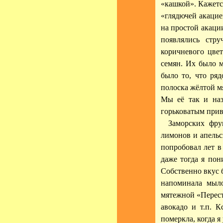
«кашкой». Кажетс
«глядючей акацие
на простой акаци
появлялись стр
коричневого цве
семян. Их было м
было то, что ря
полоска жёлтой м
Мы её так и наз
горьковатым прив
Заморских фру
лимонов и апельс
попробовал лет в
даже тогда я пон
Собственно вкус 
напоминала мыло
мятежной «Перест
авокадо и т.п. К
померкла, когда я