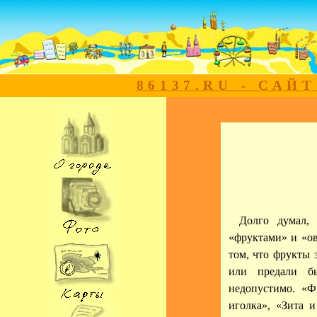
86137.RU - САЙ
Долго думал,
«фруктами» и «ов
том, что фрукты 
или предали бы
недопустимо. «Ф
иголка», «Зита 