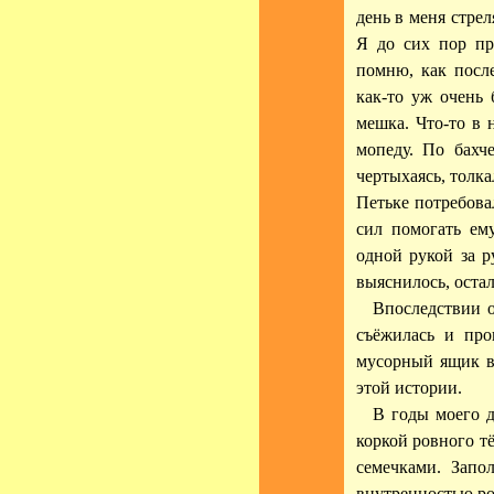
день в меня стрел
Я до сих пор пр
помню, как посл
как-то уж очень 
мешка. Что-то в н
мопеду. По бахч
чертыхаясь, толка
Петьке потребова
сил помогать ем
одной рукой за р
выяснилось, остал
Впоследствии о
съёжилась и про
мусорный ящик в
этой истории.
В годы моего д
коркой ровного т
семечками. Запо
внутренностью ро