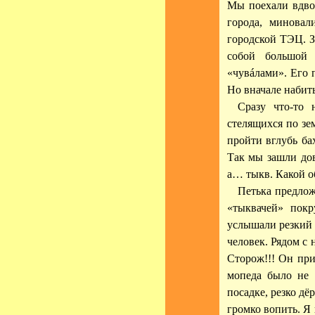
Мы поехали вдво
города, миновал
городской ТЭЦ. З
собой большой 
«чувáлами». Его 
Но вначале набить
Сразу что-то 
стелящихся по зе
пройти вглубь ба
Так мы зашли дов
а… тыкв. Какой об
Петька предлож
«тыквачей» покр
услышали резкий 
человек. Рядом с 
Сторож!!! Он при
мопеда было не 
посадке, резко дё
громко вопить. Я 