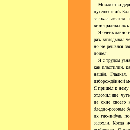
Множество дере
путешествий. Бол
засохла жёлтая 
виноградных лоз.
Я очень давно 
раз, заглядывал 
но не решался за
пошёл.
Я с трудом узн
как пластилин, 
нашёл. Гладкая,
изборождённой мо
Я пришёл к нему 
отломил две, чут
на окне своего 
бледно-розовые бу
их где-нибудь по
засохли. Когда и
выбросить. Я про