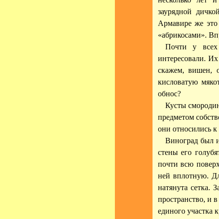
заурядной дичко
Армавире же это 
«абрикосами». Вп
Почти у всех
интересовали. Их
скажем, вишен, 
кисловатую мяко
обнос?
Кусты смородин
предметом собств
они относились к
Виноград был и
стены его голубя
почти всю поверх
ней вплотную. Д
натянута сетка. 
пространство, и в
единого участка 