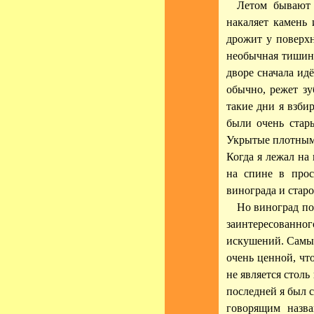
Летом бывают 
накаляет камень 
дрожит у поверхн
необычная тишина
дворе сначала идё
обычно, режет з
такие дни я взби
были очень стар
Укрытые плотным 
Когда я лежал на 
на спине в прос
винограда и старо
Но виноград по
заинтересованн
искушений. Самым
очень ценной, что
не является столь
последней я был 
говорящим назва