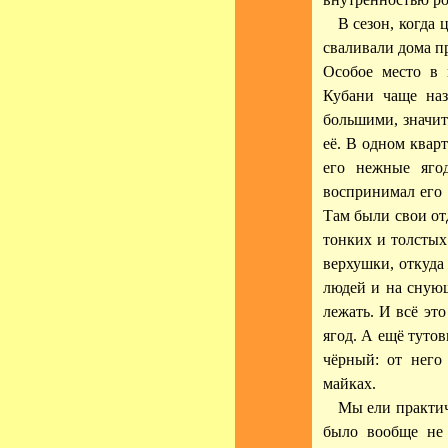
В сезон, когда
сваливали дома п
Особое место в 
Кубани чаще наз
большими, значит
её. В одном квар
его нежные яго
воспринимал его 
Там были свои от
тонких и толстых
верхушки, откуда
людей и на сную
лежать. И всё эт
ягод. А ещё тутов
чёрный: от него
майках.
Мы ели практич
было вообще не