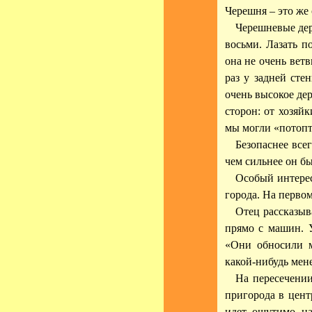
Черешня – это же 
Черешневые дер
восьми. Лазать п
она не очень вет
раз у задней сте
очень высокое де
сторон: от хозяйк
мы могли «потопт
Безопаснее все
чем сильнее он бы
Особый интерес
города. На первом
Отец рассказыв
прямо с машин. У
«Они обносили м
какой-нибудь мен
На пересечении
пригорода в цент
идет ощутимо на