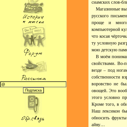
сиамских слов-бл
Магазинные выв
русского письме
проще и мног
компьютерной кул
что косая чёрточ
ту условную разг
мою детскую памя
В моём понима
свойствами. Во-
везде – под нога
собственности вз
воровство не бы
овощей. Это вооб
этого условно пр
Кроме того, в об
Наш лексикон бы
обносить фрукты
айву…