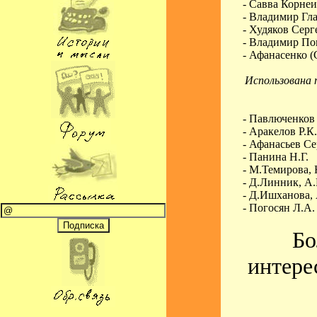
- Савва Корнеи
- Владимир Гл
- Худяков Серг
- Владимир По
- Афанасенко 
Использована 
- Павлюченков
- Аракелов Р.К.
- Афанасьев С
- Панина Н.Г.
- М.Темирова,
- Д.Линник, А
- Д.Ишханова,
- Погосян Л.А.
Бо
интере