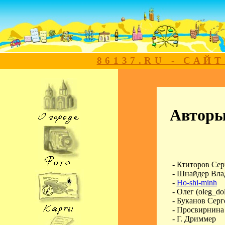
86137.RU - САЙ
Авторы
- Ктиторов Се
- Шнайдер Вла
-
Ho-shi-minh
- Олег
(oleg_do
- Буканов Серг
- Просвирнина
- Г. Дриммер